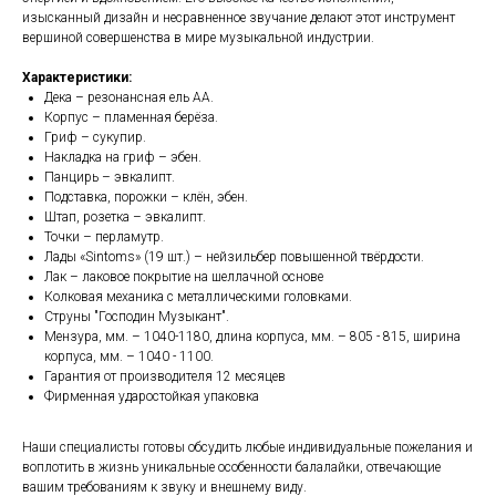
изысканный дизайн и несравненное звучание делают этот инструмент
вершиной совершенства в мире музыкальной индустрии.
Характеристики:
Дека – резонансная ель АА.
Корпус – пламенная берёза.
Гриф – сукупир.
Накладка на гриф – эбен.
Панцирь – эвкалипт.
Подставка, порожки – клён, эбен.
Штап, розетка – эвкалипт.
Точки – перламутр.
Лады «Sintoms» (19 шт.) – нейзильбер повышенной твёрдости.
Лак – лаковое покрытие на шеллачной основе
Колковая механика с металлическими головками.
Струны "Господин Музыкант".
Мензура, мм. – 1040-1180, длина корпуса, мм. – 805 - 815, ширина
корпуса, мм. – 1040 - 1100.
Гарантия от производителя 12 месяцев
Фирменная ударостойкая упаковка
Наши специалисты готовы обсудить любые индивидуальные пожелания и
воплотить в жизнь уникальные особенности балалайки, отвечающие
вашим требованиям к звуку и внешнему виду.