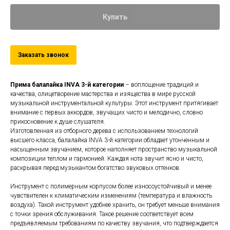
Купить
Заказать звонок
Прима балалайка INVA 3-й категории
– воплощение традиций и
качества, олицетворение мастерства и изящества в мире русской
музыкальной инструментальной культуры. Этот инструмент притягивает
внимание с первых аккордов, звучащих чисто и мелодично, словно
прикосновение к душе слушателя.
Изготовленная из отборного дерева с использованием технологий
высшего класса, балалайка INVA 3-й категории обладает утонченным и
насыщенным звучанием, которое наполняет пространство музыкальной
композиции теплом и гармонией. Каждая нота звучит ясно и чисто,
раскрывая перед музыкантом богатство звуковых оттенков.
Инструмент с полимерным корпусом более износоустойчивый и менее
чувствителен к климатическим изменениям (температура и влажность
воздуха). Такой инструмент удобнее хранить, он требует меньше внимания
с точки зрения обслуживания. Такое решение соответствует всем
предъявляемым требованиям по качеству звучания, что подтверждается