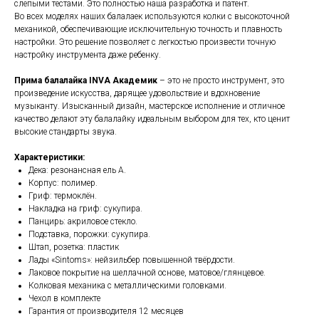
слепыми тестами. Это полностью наша разработка и патент.
Во всех моделях наших балалаек используются колки с высокоточной
механикой, обеспечивающие исключительную точность и плавность
настройки. Это решение позволяет с легкостью произвести точную
настройку инструмента даже ребенку.
Прима балалайка INVA Академик
– это не просто инструмент, это
произведение искусства, дарящее удовольствие и вдохновение
музыканту. Изысканный дизайн, мастерское исполнение и отличное
качество делают эту балалайку идеальным выбором для тех, кто ценит
высокие стандарты звука.
Характеристики:
Дека: резонансная ель А.
Корпус: полимер.
Гриф: термоклён.
Накладка на гриф: сукупира.
Панцирь: акриловое стекло.
Подставка, порожки: сукупира.
Штап, розетка: пластик
Лады «Sintoms»: нейзильбер повышенной твёрдости.
Лаковое покрытие на шеллачной основе, матовое/глянцевое.
Колковая механика с металлическими головками.
Чехол в комплекте
Гарантия от производителя 12 месяцев