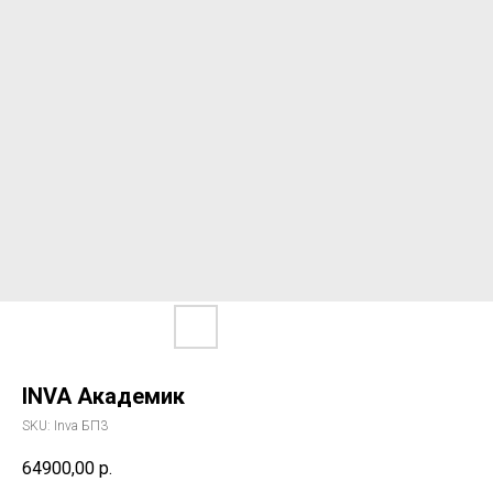
INVA Академик
SKU:
Inva БП3
64900,00
р.